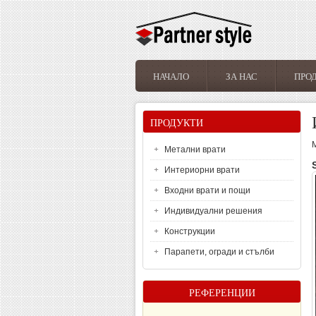
Премини към основното съдържание
НАЧАЛО
ЗА НАС
ПРО
Основно меню
ПРОДУКТИ
Метални врати
Интериорни врати
Входни врати и пощи
Индивидуални решения
Конструкции
Парапети, огради и стълби
РЕФЕРЕНЦИИ