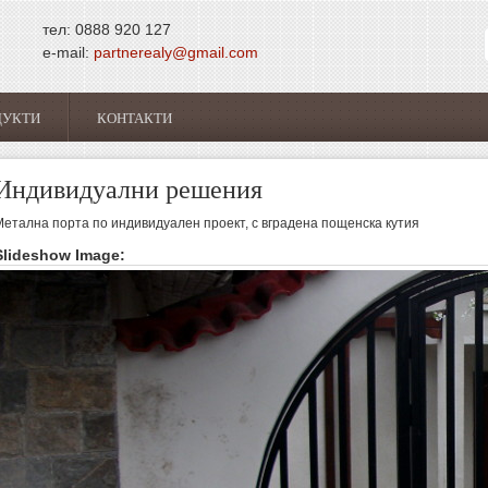
тел: 0888 920 127
e-mail:
partnerealy@gmail.com
ДУКТИ
КОНТАКТИ
Индивидуални решения
Метална порта по индивидуален проект, с вградена пощенска кутия
Slideshow Image: