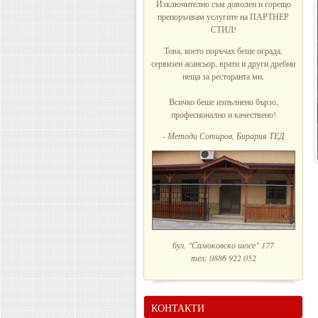
Изключително съм доволен и горещо
препоръчвам услугите на ПАРТНЕР
СТИЛ!
Това, което поръчах беше ограда,
сервизен асансьор, врати и други дребни
неща за ресторанта ми.
Всичко беше изпълнено бързо,
професионално и качествено!
-
Методи Сотиров, Бирария ТЕД
бул. "Самоковско шосе" 177
тел: 0886 922 052
КОНТАКТИ