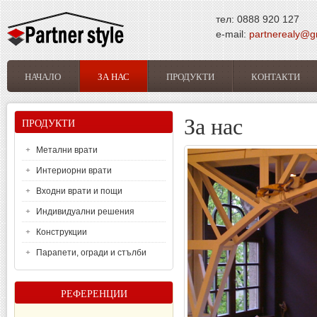
Премини към основното съдържание
тел: 0888 920 127
e-mail:
partnerealy@g
НАЧАЛО
ЗА НАС
ПРОДУКТИ
КОНТАКТИ
Основно меню
За нас
ПРОДУКТИ
Метални врати
Интериорни врати
Входни врати и пощи
Индивидуални решения
Конструкции
Парапети, огради и стълби
РЕФЕРЕНЦИИ