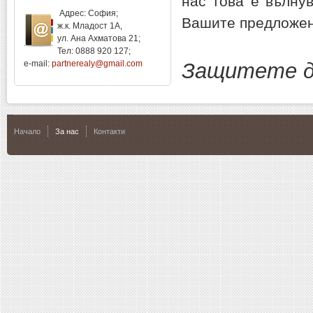
нас това е вълну
Адрес: София;
Вашите предложен
ж.к. Младост 1А,
ул. Ана Ахматова 21;
Тел: 0888 920 127;
e-mail:
partnerealy@gmail.com
Защитете д
Начало
За нас
Контакти