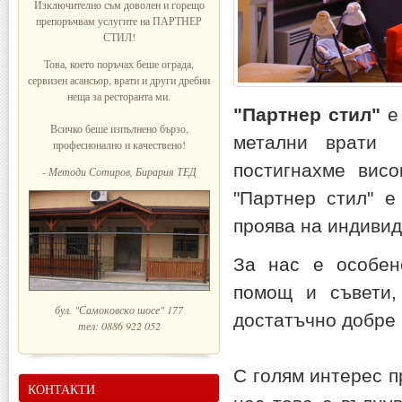
Изключително съм доволен и горещо
препоръчвам услугите на ПАРТНЕР
СТИЛ!
Това, което поръчах беше ограда,
сервизен асансьор, врати и други дребни
неща за ресторанта ми.
"Партнер стил"
е
Всичко беше изпълнено бързо,
метални врати 
професионално и качествено!
постигнахме висо
-
Методи Сотиров, Бирария ТЕД
"Партнер стил" е
проява на индивид
За нас е особен
помощ и съвети,
бул. "Самоковско шосе" 177
достатъчно добре
тел: 0886 922 052
С голям интерес 
КОНТАКТИ