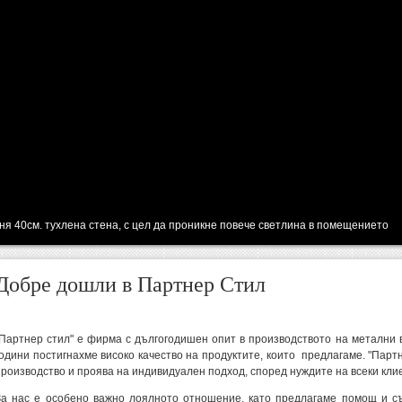
ня 40см. тухлена стена, с цел да проникне повече светлина в помещението
ово боядисана ламарина /цвят по RAL/ и вградено, светещо лого
Добре дошли в Партнер Стил
"Партнер стил" е фирма с дългогодишен опит в производството на метални 
години постигнахме високо качество на продуктите, които предлагаме. "Парт
производство и проява на индивидуален подход, според нуждите на всеки клие
За нас е особено важно лоялното отношение, като предлагаме помощ и съв