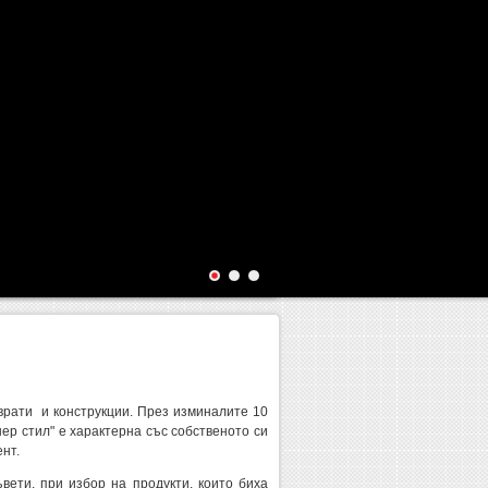
врати и конструкции. През изминалите 10
нер стил" е характерна със собственото си
нт.
ети, при избор на продукти, които биха